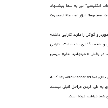
غات انگلیسی” نیز به شما پیشنهاد
میشود و با قرار دادن کلمه “انگلیسی” در بخش Negative Keywords ابزار Keyword Planner
ات در ادوردز و گوگل را دارند کارایی داشته
ص و هدف گذاری یک سایت، کارایی
خاصی نخواهند داشت. در پایان و با فشردن دکمه Get ideas در بخش 8 میتوانید نتایج بررسی
توجه داشته باشید که شما هر زمان بخواهید میتوانید از نوار بالای صفحه Keyword Planner کلمه
زی به طی کردن مراحل قبلی نیست.
ی شما فراهم کرده است.