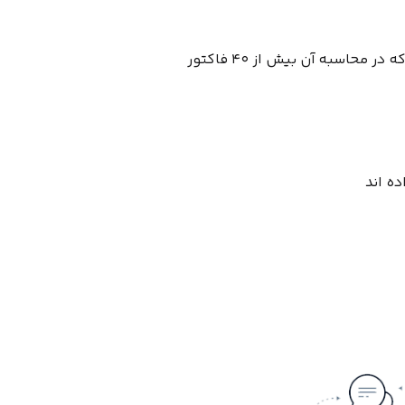
این مفهوم اولین بار توسط سایت Moz معرفی و تعریف شدکه در محاسبه آن بیش از ۴۰ فاکتور
ه اند